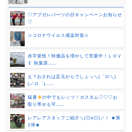
関連記事
♡アプガレパーツの日キャンペーンお知らせ
♡
☆コロナウイルス感染対策☆
赤字覚悟！特価品を増やして営業中！ＬＯＶ
Ｅ 秋葉原......
え？おされは足元からでしょっ＼(゜ロ＼)
(／ロ゜)......
猛暑
の中でもレッツ！カスタム♡♡♡お
取り寄せも可......
レアレアスタッフご紹介＼(◎o◎)／！ ★第
2弾★