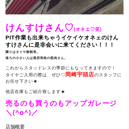
けんすけさん♡
(オネエ♡笑)
PIT作業も出来ちゃうイケイケオネェのけん
すけさんに是非会いに来てください！！！
隣りはタイヤ館館長。
後ろの小さい人は風邪気味の筋肉さん。
これからスタッドレスの季節にもなってきますので！
岡崎宇頭店
タイヤご入用の際は、ぜひ♡
のスタッフに
お任せ下さい★
他店在庫もご紹介致します★
売るのも買うのもアップガレージ
＼(^o^)／
店舗概要