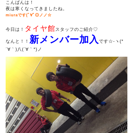
こんばんは！
夜は寒くなってきましたね。
miuraです(ﾟ∀ﾟ◎ノノ☆
タイヤ館
今日は！
スタッフのご紹介♡
新メンバー加入
なんと！！
です☆-ヽ(*
´∀｀)八(´∀｀*)ノ