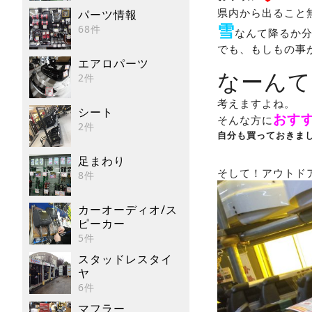
県内から出ること
パーツ情報
雪
68件
なんて降るか
でも、もしもの事
エアロパーツ
なーんて
2件
考えますよね。
シート
おす
そんな方に
2件
自分も買っておきました
足まわり
そして！アウトド
8件
カーオーディオ/ス
ピーカー
5件
スタッドレスタイ
ヤ
6件
マフラー