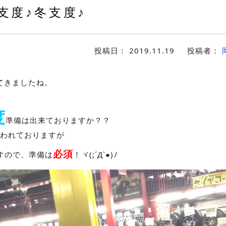
支度♪冬支度♪
投稿日：
2019.11.19
投稿者：
てきましたね。
度
準備は出来ておりますか？？
われておりますが
必須
すので、準備は
！ヾ(;´Д`●)ﾉ