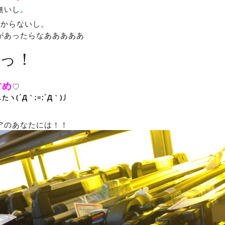
無いし。
分からないし。
があったらなあああああ
っ！
すめ
♡
ヽ(´Д｀;≡;´Д｀)丿
アのあなたには！！