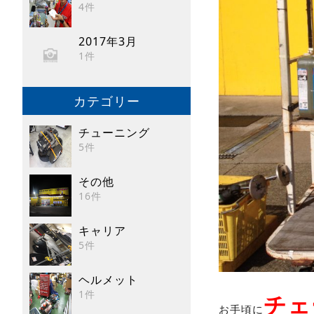
4件
2017年3月
1件
カテゴリー
チューニング
5件
その他
16件
キャリア
5件
ヘルメット
1件
チェ
お手頃に