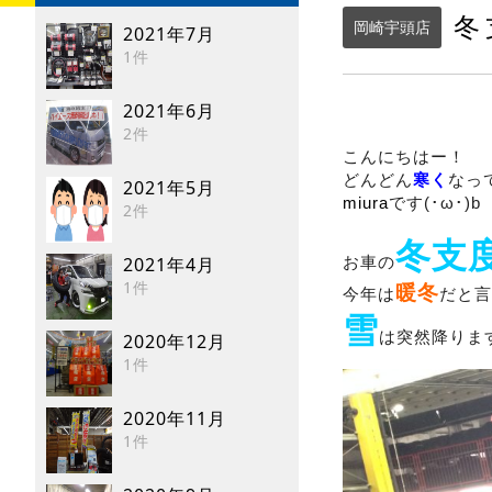
冬
岡崎宇頭店
2021年7月
1件
2021年6月
2件
こんにちはー！
どんどん
寒く
なっ
2021年5月
miura
です(･ω･)b
2件
冬支
お車の
2021年4月
1件
暖冬
今年は
だと言
雪
は突然降りま
2020年12月
1件
2020年11月
1件