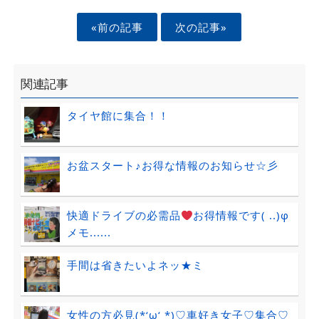
«前の記事
次の記事»
関連記事
タイヤ館に集合！！
お盆スタート♪お得な情報のお知らせ☆彡
快適ドライブの必需品
お得情報です( ..)φ
メモ......
手間は省きたいよネッ★ミ
女性の方必見(*‘ω‘ *)♡車好き女子♡集合♡