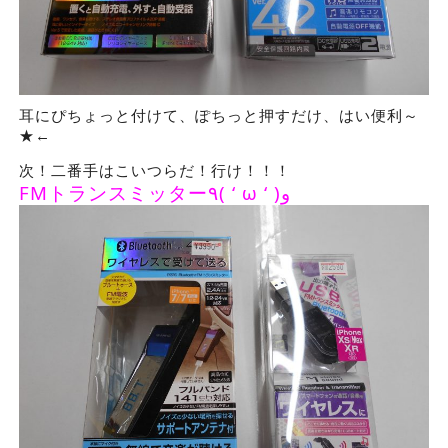
耳にぴちょっと付けて、ぽちっと押すだけ、はい便利～
★←
次！二番手はこいつらだ！行け！！！
FMトランスミッター٩( ‘ ω ‘ )و