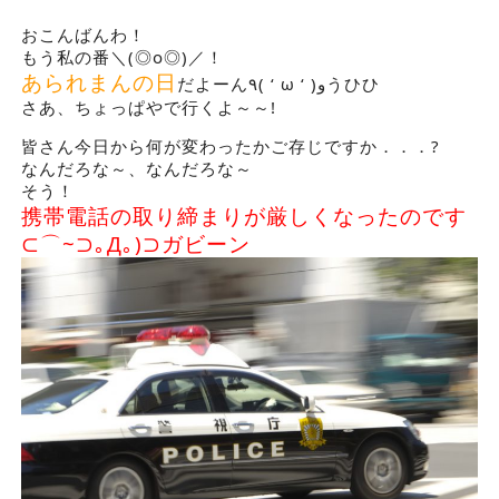
おこんばんわ！
もう私の番＼(◎o◎)／！
あられまんの日
だよーん٩( ‘ ω ‘ )وうひひ
さあ、ちょっぱやで行くよ～～!
皆さん今日から何が変わったかご存じですか．．．?
なんだろな～、なんだろな～
そう！
携帯電話の取り締まりが厳しくなったのです
⊂⌒~⊃｡Д｡)⊃ガビーン