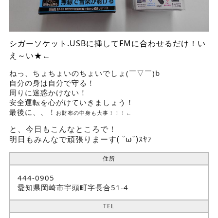
シガーソケット.USBに挿してFMに合わせるだけ！い
え～い★←
ねっ、ちょちょいのちょいでしょ(￣▽￣)b
自分の身は自分で守る！
周りに迷惑かけない！
安全運転を心がけていきましょう！
最後に、、！
お財布の中身も大事！！！←
と、今日もこんなところで！
明日もみんなで頑張りまーす( ˘ω˘)ｽﾔｧ
住所
444-0905
愛知県岡崎市宇頭町字長合51-4
TEL