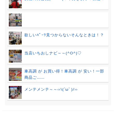
欲しいﾊﾟｰﾂ見つからないそんなときは！？
当店いちおしナビ～～(^O^)♡
車高調 が お買い得！車高調 が 安い！一部
商品ご......
メンテメンテ～～‹‹\(´ω` )/››