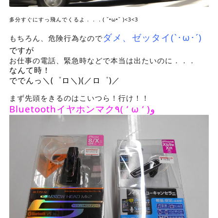
多分すぐにすっ飛んでくるよ．．．( ˘•ω•˘ )<3<3
ダメ、ゼッタイ(`･ω･´)
もちろん、危険行為なので
ですが
お仕事の電話、緊急時などで本当は出たいのに．．．
なんて時！
ででんっ＼(゜ロ＼)(／ロ゜)／
まず先頭をきるのはこいつら！行け！！
Bluetoothイヤホンマク٩( ‘ ω ‘ )و