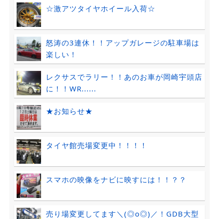
☆激アツタイヤホイール入荷☆
怒涛の3連休！！アップガレージの駐車場は
楽しい！
レクサスでラリー！！あのお車が岡崎宇頭店
に！！WR......
★お知らせ★
タイヤ館売場変更中！！！！
スマホの映像をナビに映すには！！？？
売り場変更してます＼(◎o◎)／！GDB大型