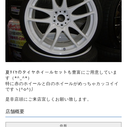
夏ﾀｲﾔのタイヤホイールセットも豊富にご用意していま
す（*^_^*）
特に赤のホイールと白のホイールがめっちゃカッコイイ
ですヽ(^o^)丿
是非店頭にご来店宜しくお願い致します。
店舗概要
住所