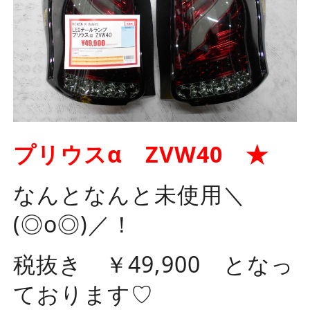
プリウスα ZVW40 ★
なんとなんと未使用＼
(◎o◎)／！
税抜き ￥49,900 となっ
ております♡