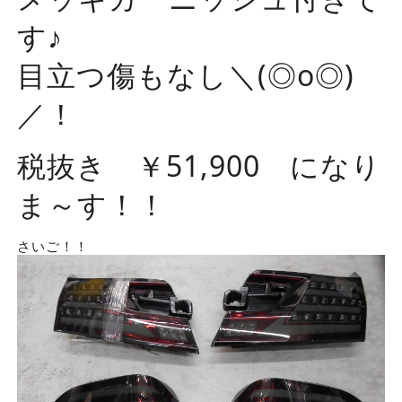
す♪
目立つ傷もなし＼(◎o◎)
／！
税抜き ￥51,900 になり
ま～す！！
さいご！！