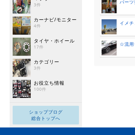
パーツ
3件
カーナビ/モニター
イメチ
4件
タイヤ・ホイール
☆流用
17件
カテゴリー
3件
お役立ち情報
100件
ショップブログ
総合トップへ