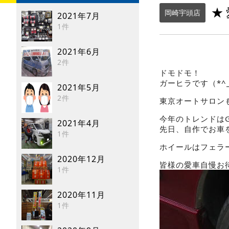
★
岡崎宇頭店
2021年7月
1件
2021年6月
2件
ドモドモ！
ガーヒラです（*^_
2021年5月
2件
東京オートサロン
今年のトレンドは
2021年4月
先日、自作でお車
1件
ホイールはフェラ
2020年12月
皆様の愛車自慢お
1件
2020年11月
1件