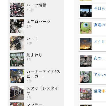
パーツ情報
今日も
68件
エアロパーツ
夏場の
2件
シート
とうと
2件
足まわり
あの.
8件
カーオーディオ/ス
でかい
ピーカー
5件
スタッドレスタイ
猛暑
ヤ
6件
マフラー