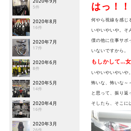
2020年9月
はっ！！
5件
何やら視線を感じ
2020年8月
16件
いやいやいや。そ
僕の他に仕事サボ
2020年7月
17件
いないですから。
もしかして…
2020年6月
8件
いやいやいやいや
2020年5月
怖いな、怖いな～
14件
と思って、振り返
2020年4月
そしたら、そこに
16件
2020年3月
26件