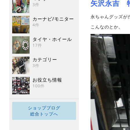
矢沢永吉 
3件
永ちゃんグッズが
カーナビ/モニター
4件
こんなのとか。
タイヤ・ホイール
17件
カテゴリー
3件
お役立ち情報
100件
ショップブログ
総合トップへ