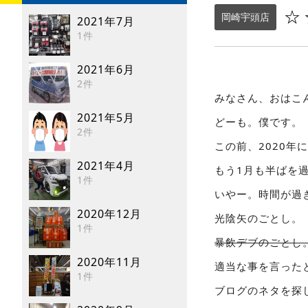
☆
岡崎宇頭店
2021年7月
1件
2021年6月
2件
みなさん、おはこ
2021年5月
どーも。僕です。
2件
この前、2020年
2021年4月
もう1月も半ばを
1件
いやー。時間が過
2020年12月
光陰矢のごとし。
1件
暴飲デブのごとし
2020年11月
適当な事を言った
1件
ブログのネタを探