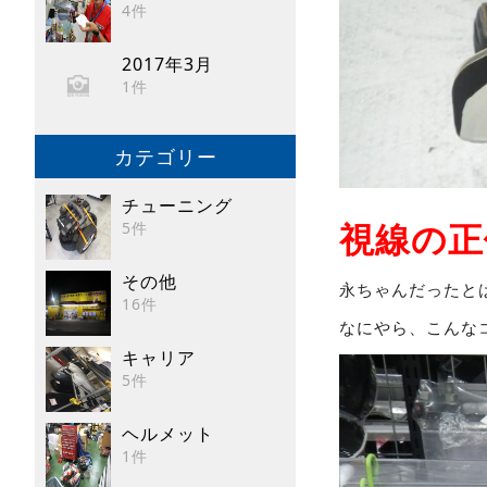
4件
2017年3月
1件
カテゴリー
チューニング
視線の正
5件
その他
永ちゃんだったと
16件
なにやら、こんな
キャリア
5件
ヘルメット
1件