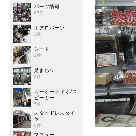
パーツ情報
68件
エアロパーツ
2件
シート
2件
足まわり
8件
カーオーディオ/ス
ピーカー
5件
スタッドレスタイ
ヤ
6件
マフラー