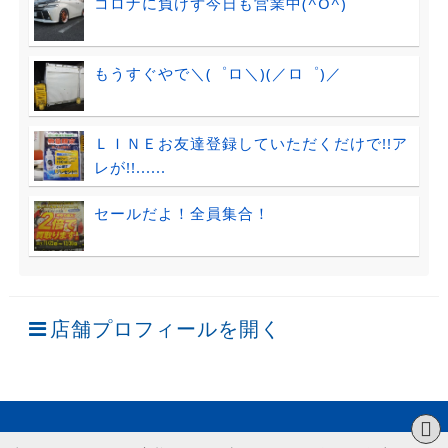
コロナに負けず今日も営業中(^O^)
もうすぐやで＼(゜ロ＼)(／ロ゜)／
ＬＩＮＥお友達登録していただくだけで!!ア
レが!!......
セールだよ！全員集合！
店舗プロフィールを開く