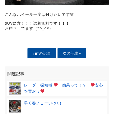
こんなホイール一度は付けたいです笑
SUVに方！！！試着無料です！！！
お待ちしてます（*^_^*）
«前の記事
次の記事»
関連記事
レーダー探知機
効果って！？
安心
を買おう
早く春よこーい(;O;)