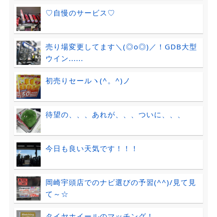
♡自慢のサービス♡
売り場変更してます＼(◎o◎)／！GDB大型
ウイン......
初売りセールヽ(^。^)ノ
待望の、、、あれが、、、ついに、、、
今日も良い天気です！！！
岡崎宇頭店でのナビ選びの予習(^^)/見て見
て～☆
タイヤホイールのマッチング！