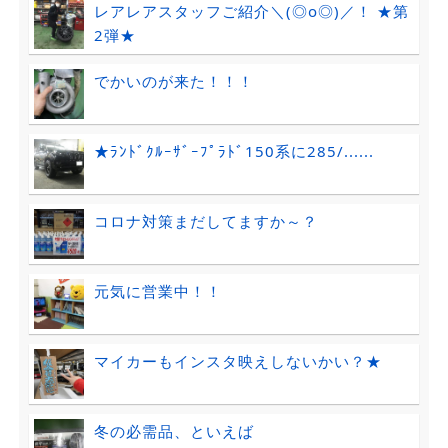
レアレアスタッフご紹介＼(◎o◎)／！ ★第
2弾★
でかいのが来た！！！
★ﾗﾝﾄﾞｸﾙｰｻﾞｰﾌﾟﾗﾄﾞ150系に285/......
コロナ対策まだしてますか～？
元気に営業中！！
マイカーもインスタ映えしないかい？★
冬の必需品、といえば