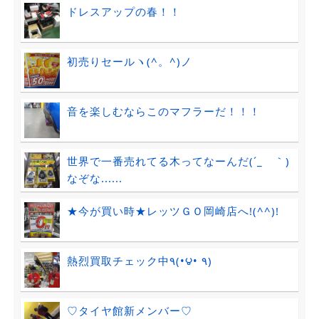
ドレスアップの春！！
初売りセールヽ(^。^)ノ
音を楽しむならこのマフラーだ！！！
世界で一番売れてる木ってなーんだ(´_ゝ｀)
なぞな......
★今が買い時★レッツＧＯ岡崎店へ!(^^)!
熱烈買取チェック中٩(•౪• ٩)
♡タイヤ館新メンバー♡