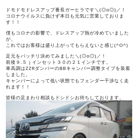
ドモドモドレスアップ番長ガーヒラです＼(◎o◎)／！
コロナウイルスに負けず本日も元気に営業しておりま
す！！
僕もコロナの影響で、ドレスアップ熱が冷めていました
が、
これではお客様は盛り上がってもらえないと感じ(^O^)
足元をバッチリ決めてみました＼(◎o◎)／！
前後９.５ｊインセット３０の２１インチです。
車高調はZZRダンパーのBBキャンバー調整タイプを装着
しました。
キャンバーによって低い状態でもフェンダー干渉なく走
れます！！
皆様の足まわり相談もドシドシお待ちしております。