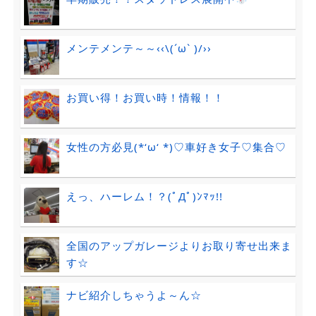
メンテメンテ～～‹‹\(´ω` )/››
お買い得！お買い時！情報！！
女性の方必見(*‘ω‘ *)♡車好き女子♡集合♡
えっ、ハーレム！？(ﾟДﾟ)ﾝﾏｯ!!
全国のアップガレージよりお取り寄せ出来ま
す☆
ナビ紹介しちゃうよ～ん☆