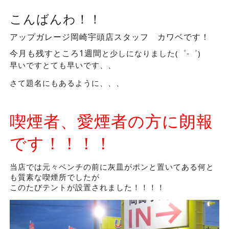
こんばんわ！！
アップガレージ岡崎宇頭店スタッフ カワベです！
今月も残すところ1週間
と少しになりました(゜-゜)
早いですとても早いです、、
さて題名にもあるように、、、
喫煙者、愛煙者の方に朗報
です！！！！
当店では元々ベンチの前に灰皿がポンと置いてある何と
も質素な喫煙所でしたが
このたびテントが設置されました！！！！