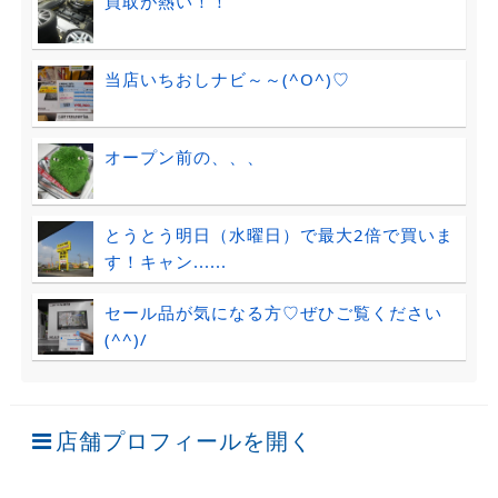
買取が熱い！！
当店いちおしナビ～～(^O^)♡
オープン前の、、、
とうとう明日（水曜日）で最大2倍で買いま
す！キャン......
セール品が気になる方♡ぜひご覧ください
(^^)/
店舗プロフィールを開く