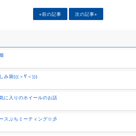
«前の記事
次の記事»
畑
み袋(((＞∇＜)))
気に入りのホイールのお話
ースぷちミーティング☆彡