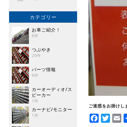
カテゴリー
お車ご紹介！
6件
つぶやき
29件
パーツ情報
9件
カーオーディオ/ス
ピーカー
1件
ご迷惑をお掛けし
カーナビ/モニター
Faceb
Twi
E
1件