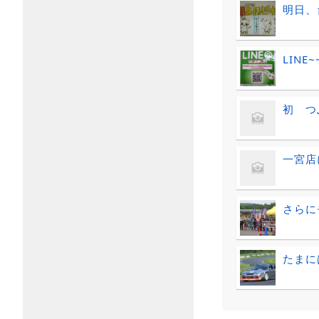
明日、
LINE~
初 つ
一宮店
さらに
たまに