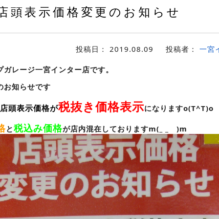
店頭表示価格変更のお知らせ
投稿日：
2019.08.09
投稿者：
一宮
プガレージ一宮インター店です。
のお知らせです
税抜き価格表示
店頭表示価格が
になりますo(T^T)o
格
税込み価格
と
が店内混在しておりますm(_ _ )m