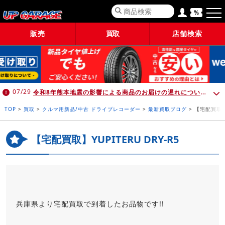
販売
買取
店舗検索
令和8年熊本地震の影響による商品のお届けの遅れについて （7月30日 10:00時点）
07/29
TOP
>
買取
>
クルマ用新品/中古 ドライブレコーダー
>
最新買取ブログ
>
【宅配買取】Y
【宅配買取】YUPITERU DRY-R5
兵庫県より宅配買取で到着したお品物です!!