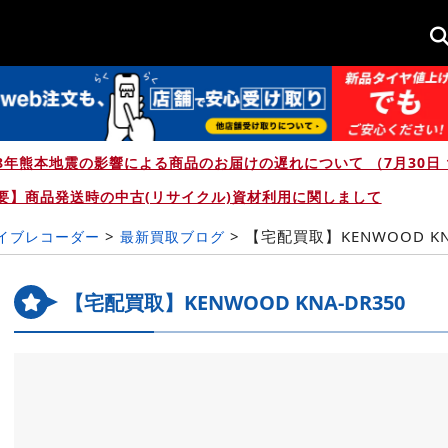
8年熊本地震の影響による商品のお届けの遅れについて （7月30日 1
要】商品発送時の中古(リサイクル)資材利用に関しまして
>
>
【宅配買取】KENWOOD KN
ライブレコーダー
最新買取ブログ
【宅配買取】KENWOOD KNA-DR350