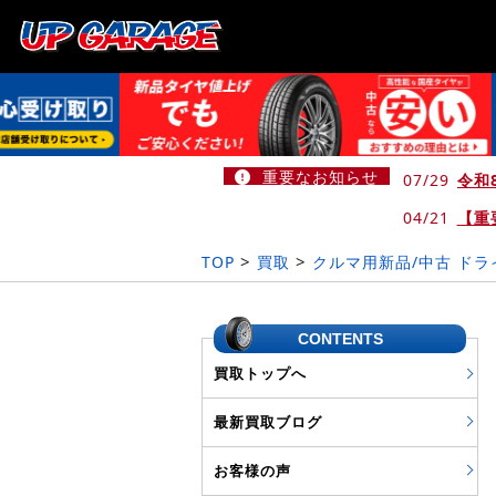
重要なお知らせ
07/29
令和
04/21
【重
>
>
TOP
買取
クルマ用新品/中古 ド
CONTENTS
買取トップへ
最新買取ブログ
お客様の声