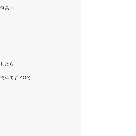
倒臭い…
でしたら、
単です(^O^)