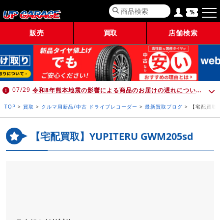
販売
買取
店舗検索
令和8年熊本地震の影響による商品のお届けの遅れについて （7月30日 10:00時点）
07/29
TOP
>
買取
>
クルマ用新品/中古 ドライブレコーダー
>
最新買取ブログ
>
【宅配買取】Y
【宅配買取】YUPITERU GWM205sd