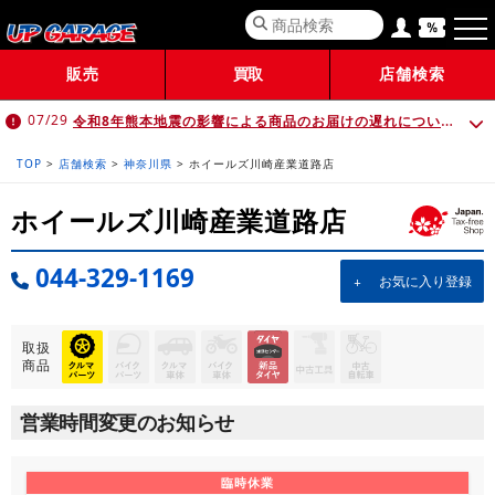
販売
買取
店舗検索
令和8年熊本地震の影響による商品のお届けの遅れについて （7月30日 10:00時点）
07/29
TOP
>
店舗検索
>
神奈川県
>
ホイールズ川崎産業道路店
ホイールズ川崎産業道路店
044-329-1169
お気に入り登録
取扱
商品
営業時間変更のお知らせ
臨時休業