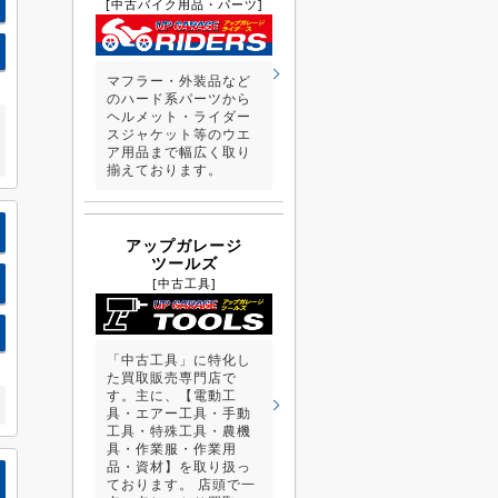
[中古バイク用品・パーツ]
マフラー・外装品など
のハード系パーツから
ヘルメット・ライダー
スジャケット等のウエ
ア用品まで幅広く取り
揃えております。
アップガレージ
ツールズ
[中古工具]
「中古工具」に特化し
た買取販売専門店で
す。主に、【電動工
具・エアー工具・手動
工具・特殊工具・農機
具・作業服・作業用
品・資材】を取り扱っ
ております。 店頭で一