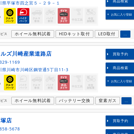
商品検索
川県平塚市四之宮５－２９－１
お気に入り登録
品
ホイール無料試着
HIDキット取付
LED取付
ービス
...
ールズ川崎産業道路店
買取予約
329-1169
商品検索
県川崎市川崎区鋼管通5丁目11-3
お気に入り登録
品
ホイール無料試着
バッテリー交換
窒素ガス
ービス
...
戸塚店
買取予約
858-5678