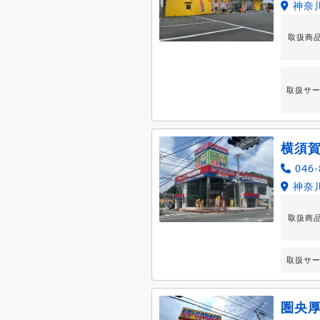
神奈
取扱商
取扱サ
横須
046-
神奈川
取扱商
取扱サ
圏央