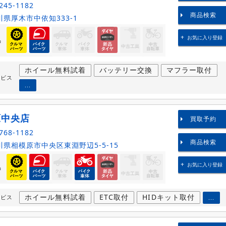
245-1182
商品検索
県厚木市中依知333-1
お気に入り登録
品
ホイール無料試着
バッテリー交換
マフラー取付
ービス
...
原中央店
買取予約
768-1182
商品検索
県相模原市中央区東淵野辺5-5-15
お気に入り登録
品
ホイール無料試着
ETC取付
HIDキット取付
ービス
...