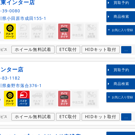
原東インター店
買取予約
-39-0080
商品検索
県小田原市成田155-1
お気に入り登録
品
ホイール無料試着
ETC取付
HIDキット取付
ービス
...
インター店
買取予約
-83-1182
商品検索
県秦野市落合376-1
お気に入り登録
品
ホイール無料試着
ETC取付
HIDキット取付
ービス
...