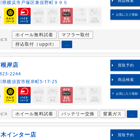
商品検索
川県横浜市戸塚区東俣野町９９５
お気に入り登録
品
ホイール無料試着
マフラー取付
ービス
持込取付（uppit）
...
賀根岸店
買取予約
823-2244
商品検索
県横須賀市根岸町5-17-25
お気に入り登録
品
ホイール無料試着
バッテリー交換
窒素ガス
ービス
...
厚木インター店
買取予約