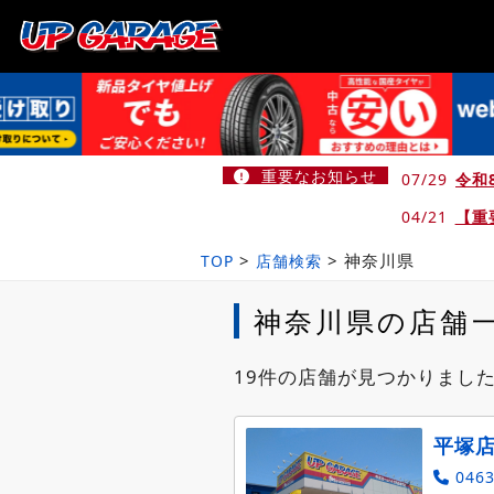
重要なお知らせ
07/29
令和
04/21
【重
>
>
神奈川県
TOP
店舗検索
神奈川県の店舗
19件の店舗が見つかりまし
平塚
0463