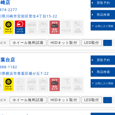
川崎店
買取予約
874-2277
商品検索
県川崎市宮前区菅生4丁目15-22
お気に入り登録
品
ホイール無料試着
HIDキット取付
LED取付
ービス
...
青葉台店
買取予約
988-1182
商品検索
県横浜市青葉区榎が丘7‐22
お気に入り登録
品
ホイール無料試着
HIDキット取付
LED取付
ービス
...