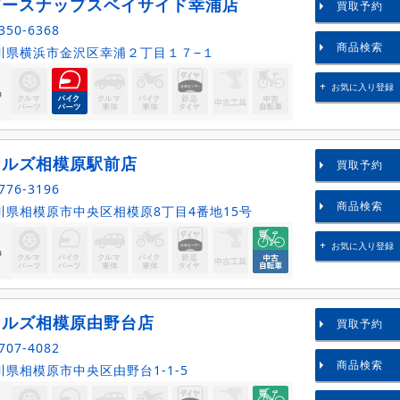
ダースナップスベイサイド幸浦店
買取予約
350-6368
商品検索
川県横浜市金沢区幸浦２丁目１７−１
お気に入り登録
品
クルズ相模原駅前店
買取予約
776-3196
商品検索
県相模原市中央区相模原8丁目4番地15号
お気に入り登録
品
クルズ相模原由野台店
買取予約
707-4082
商品検索
県相模原市中央区由野台1-1-5