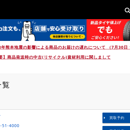
8年熊本地震の影響による商品のお届けの遅れについて （7月30日 1
要】商品発送時の中古(リサイクル)資材利用に関しまして
一覧
た
店
買取予約
-51-4000