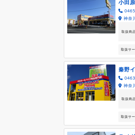
小田
0465
神奈川
取扱商
取扱サ
秦野
0463
神奈川
取扱商
取扱サ