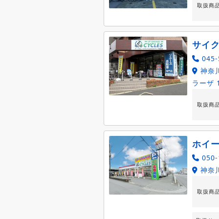
取扱商
サイ
045-
神奈川
ラーザ 
取扱商
ホイ
050-
神奈川
取扱商