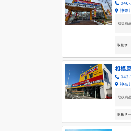
046-
神奈川
取扱商
取扱サ
相模
042-
神奈川
取扱商
取扱サ