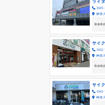
ライ
045-
神奈
取扱商
サイ
042-
神奈川
取扱商
サイ
042-
神奈川