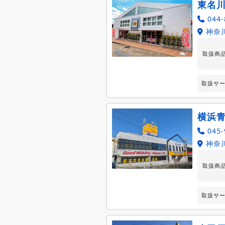
東名
044-
神奈川
取扱商
取扱サ
横浜
045-
神奈川
取扱商
取扱サ