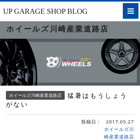
toggle
UP GARAGE SHOP BLOG
naviga
ホイールズ川崎産業道路店
猛暑はもうしょう
ホイールズ川崎産業道路店
がない
投稿日：
2017.05.27
ホイールズ川
崎産業道路店