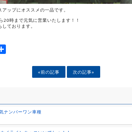
スアップにオススメの一品です。
ら20時まで元気に営業いたします！！
ちしております。
ook
tter
mail
Share
«前の記事
次の記事»
気ナンバーワン車種