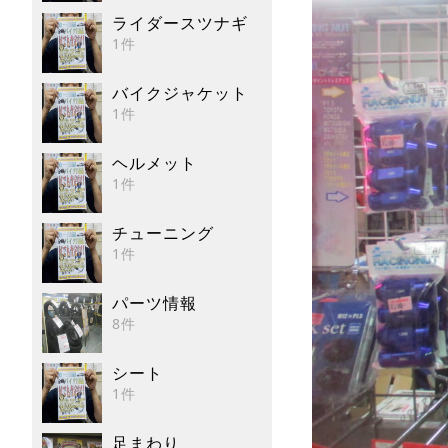
ライダースツナギ
1件
バイクジャケット
1件
ヘルメット
1件
チューニング
1件
パーツ情報
8件
シート
1件
足まわり