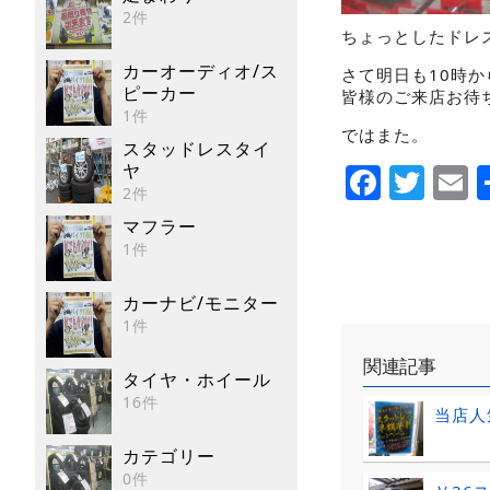
2件
ちょっとしたドレ
カーオーディオ/ス
さて明日も10時か
ピーカー
皆様のご来店お待
1件
ではまた。
スタッドレスタイ
Faceb
Twi
E
ヤ
2件
マフラー
1件
カーナビ/モニター
1件
関連記事
タイヤ・ホイール
16件
当店人
カテゴリー
0件