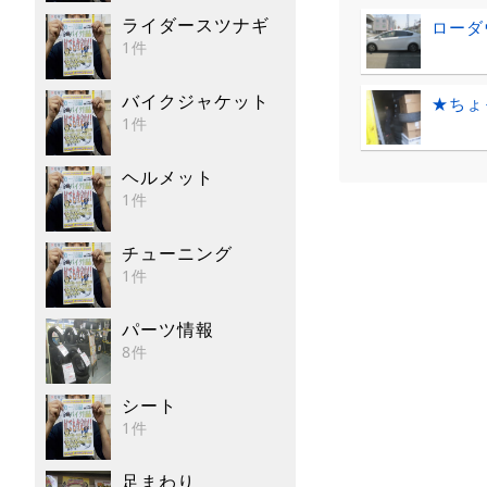
ライダースツナギ
ローダ
1件
バイクジャケット
★ちょ
1件
ヘルメット
1件
チューニング
1件
パーツ情報
8件
シート
1件
足まわり