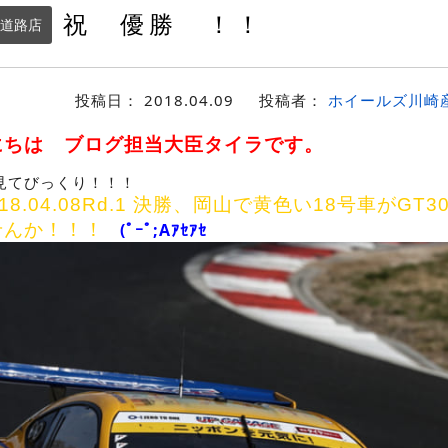
祝 優勝 ！！
道路店
投稿日：
2018.04.09
投稿者：
ホイールズ川崎
にちは ブログ担当大臣タイラです。
見てびっくり！！！
18.04.08Rd.1 決勝、岡山で黄色い18号車がGT
せんか！！！
(ﾟｰﾟ;Aｱｾｱｾ