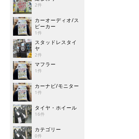
2件
カーオーディオ/ス
ピーカー
1件
スタッドレスタイ
ヤ
2件
マフラー
1件
カーナビ/モニター
1件
タイヤ・ホイール
16件
カテゴリー
0件