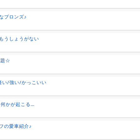
なブロンズ♪
もうしょうがない
放題☆
軽い/強い/かっこいい
6日何かが起こる…
フの愛車紹介♪