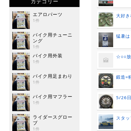
カテゴリー
エアロパーツ
大好き
1件
バイク用チューニ
猛暑は
ング
1件
バイク用外装
☆○○
1件
バイク用足まわり
鍛造=
1件
バイク用マフラー
5/2
1件
ライダースグロー
スタッ
ブ
1件