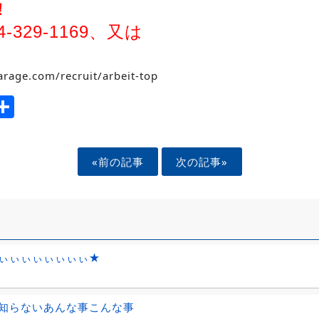
！
-329-1169、又は
rage.com/recruit/arbeit-top
ook
tter
mail
Share
«前の記事
次の記事»
ぃぃぃぃぃぃぃぃ★
知らないあんな事こんな事