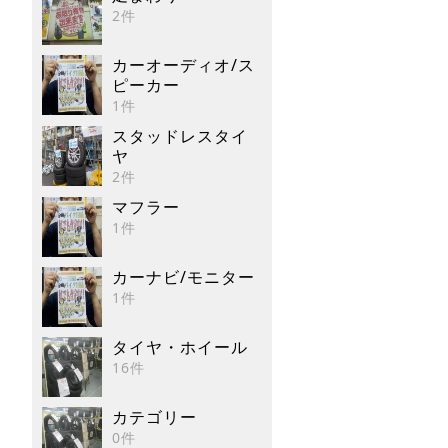
2件
カーオーディオ/ス
ピーカー
1件
スタッドレスタイ
ヤ
2件
マフラー
1件
カーナビ/モニター
1件
タイヤ・ホイール
16件
カテゴリー
0件