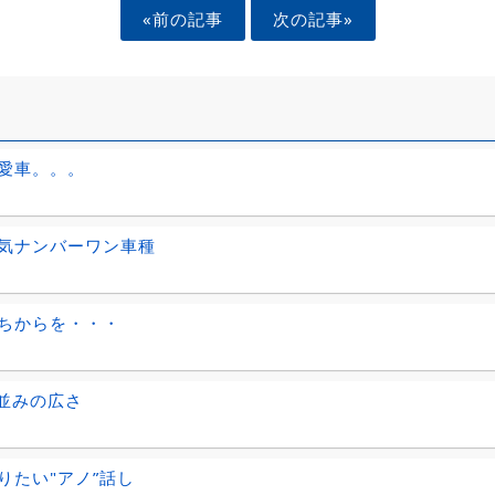
«前の記事
次の記事»
愛車。。。
気ナンバーワン車種
ちからを・・・
 並みの広さ
りたい"アノ”話し