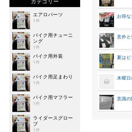
カテゴリー
エアロパーツ
お得な
1件
バイク用チューニ
意外と
ング
1件
バイク用外装
夏はビ
1件
バイク用足まわり
木曜日
1件
バイク用マフラー
意識の
1件
ライダースグロー
ブ
1件