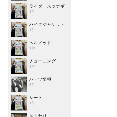
ライダースツナギ
1件
バイクジャケット
1件
ヘルメット
1件
チューニング
1件
パーツ情報
8件
シート
1件
足まわり