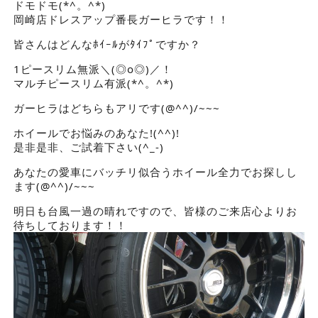
ドモドモ(*^。^*)
岡崎店ドレスアップ番長ガーヒラです！！
皆さんはどんなﾎｲｰﾙがﾀｲﾌﾟですか？
1ピースリム無派＼(◎o◎)／！
マルチピースリム有派(*^。^*)
ガーヒラはどちらもアリです(@^^)/~~~
ホイールでお悩みのあなた!(^^)!
是非是非、ご試着下さい(^_-)
あなたの愛車にバッチリ似合うホイール全力でお探しし
ます(@^^)/~~~
明日も台風一過の晴れですので、皆様のご来店心よりお
待ちしております！！