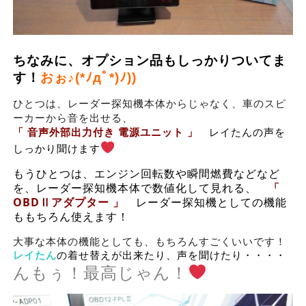
ちなみに、オプション品もしっかりついてま
す！
おぉ♪(*ﾉдﾟ*)ﾉ))
ひとつは、レーダー探知機本体からじゃなく、車のスピ
、
ーカーから音を出せる
「
音声外部出力付き 電源ユニット 」
レイたんの声を
しっかり聞けます
もうひとつは、エンジン回転数や瞬間燃費などなど
を、レーダー探知機本体で数値化して見れる、
「
OBDⅡアダプター 」
レーダー探知機としての機能
ももちろん使えます！
大事な本体の機能としても、もちろんすごくいいです！
レイたん
の着せ替えが出来たり、声を聞けたり・・・・
んもぅ！最高じゃん！