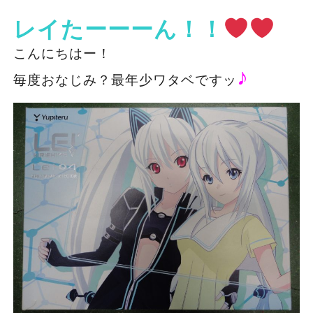
レイたーーーん！！
こんにちはー！
♪
毎度おなじみ？最年少ワタベですッ