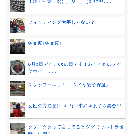
！迷子注意！o((･_･彡 ･_･))o ｷｮﾛｷ......
フィッティング大事じゃない？
冬支度♪冬支度♪
8月6日です。86の日です！おすすめのタイ
ヤホイー......
スタッフ一押し！ 『タイヤ安心保証』
女性の方必見(*‘ω‘ *)♡車好き女子♡集合♡
タダ、タダって言ってるとダダ（ウルトラ怪
獣）に倒さ......