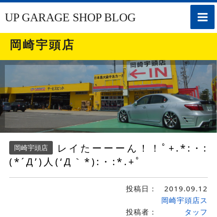
toggle
UP GARAGE SHOP BLOG
naviga
岡崎宇頭店
レイたーーーん！！ﾟ+.*:・:
岡崎宇頭店
(*´Д’)人(‘Д｀*):・:*.+ﾟ
投稿日：
2019.09.12
岡崎宇頭店ス
投稿者：
タッフ