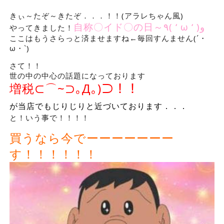
きぃ～たぞ～きたぞ．．．！！(アラレちゃん風)
自称〇イド〇の日～٩( ‘ ω ‘ )و
やってきました！
ここはもうさらっと済ませますね←毎回すんません(´・
ω・`)
さて！！
世の中の中心の話題になっております
増税⊂⌒~⊃｡Д｡)⊃！！
が当店でもじりじりと近づいております．．．
と！いう事で！！！！
買うなら今でーーーーーーー
す！！！！！！