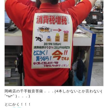
岡崎店の千手観音菩薩．．．(4本しかないとか言わない(
˘•ω•˘ )．．．)
とにかく！！！