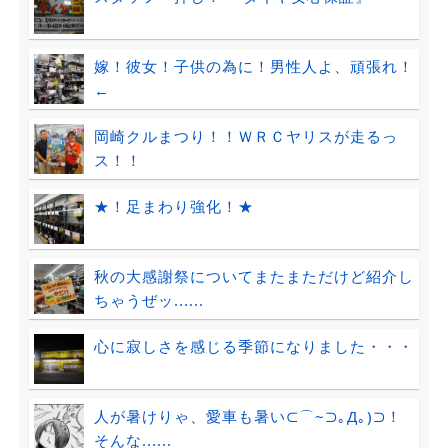
嫁！彼女！子供の為に！男性人よ、頑張れ！
←
岡崎クルまつり！！ＷＲＣヤリスが走るっ
ス！！
★！足まわり強化！★
秋の大感謝祭についてまたまただけど紹介し
ちゃうぜッ......
心に寂しさを感じる季節になりました・・・
人が暑けりゃ、愛車も暑い⊂⌒~⊃｡Д｡)⊃！
そんな......