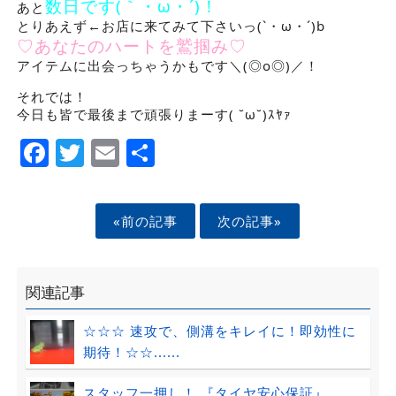
数日です(｀・ω・´)！
あと
とりあえず←お店に来てみて下さいっ(`・ω・´)b
♡あなたのハートを鷲掴み♡
アイテムに出会っちゃうかもです＼(◎o◎)／！
それでは！
今日も皆で最後まで頑張りまーす( ˘ω˘)ｽﾔｧ
Facebook
Twitter
Email
Share
«前の記事
次の記事»
関連記事
☆☆☆ 速攻で、側溝をキレイに！即効性に
期待！☆☆......
スタッフ一押し！ 『タイヤ安心保証』