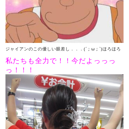
ジャイアンのこの優しい眼差し．．．(´ ; ω ; `)ほろほろ
私たちも全力で！！今だよっっっ
っ！！！