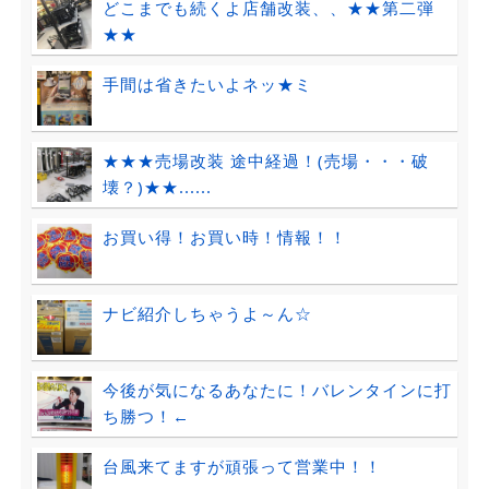
どこまでも続くよ店舗改装、、★★第二弾
★★
手間は省きたいよネッ★ミ
★★★売場改装 途中経過！(売場・・・破
壊？)★★......
お買い得！お買い時！情報！！
ナビ紹介しちゃうよ～ん☆
今後が気になるあなたに！バレンタインに打
ち勝つ！←
台風来てますが頑張って営業中！！