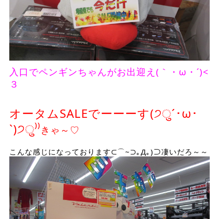
入口でペンギンちゃんがお出迎え(｀・ω・´)<
３
オータムSALEでーーーす(੭ु´･ω･
`)੭ु⁾⁾
きゃ～♡
こんな感じになっております⊂⌒~⊃｡Д｡)⊃
凄いだろ～～