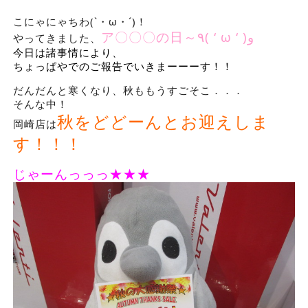
こにゃにゃちわ(`・ω・´)！
ア〇〇〇の日～٩( ‘ ω ‘ )و
やってきました、
今日は諸事情により、
ちょっぱやでのご報告でいきまーーーす！！
だんだんと寒くなり、秋ももうすごそこ．．．
そんな中！
秋をどどーんとお迎えしま
岡崎店は
す！！！
じゃーんっっっ★★★