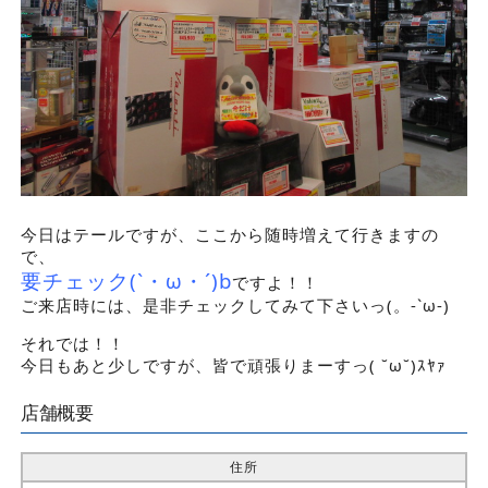
今日はテールですが、ここから随時増えて行きますの
で、
要チェック(`・ω・´)b
ですよ！！
ご来店時には、是非チェックしてみて下さいっ(。-`ω-)
それでは！！
今日もあと少しですが、皆で頑張りまーすっ( ˘ω˘)ｽﾔｧ
店舗概要
住所