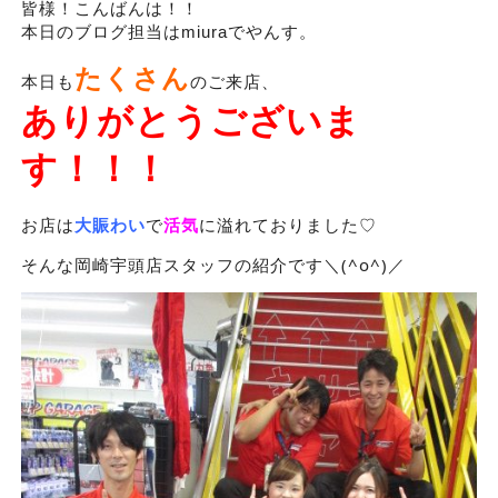
皆様！こんばんは！！
本日のブログ担当はmiuraでやんす。
たくさん
本日も
のご来店、
ありがとうございま
す！！！
お店は
大賑わい
で
活気
に溢れておりました♡
そんな岡崎宇頭店スタッフの紹介です＼(^o^)／