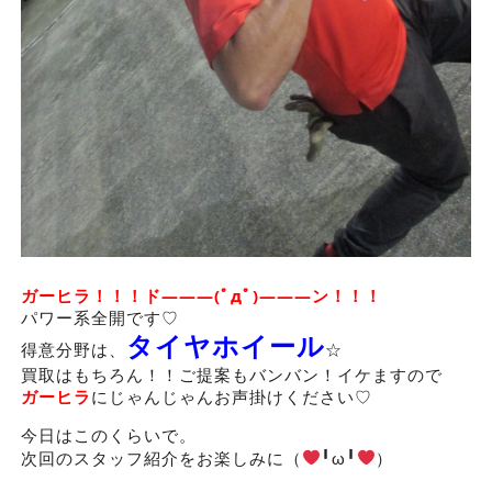
ガーヒラ！！！ド―――(ﾟдﾟ)―――ン！！！
パワー系全開です♡
タイヤホイール
得意分野は、
☆
買取はもちろん！！ご提案もバンバン！イケますので
ガーヒラ
にじゃんじゃんお声掛けください♡
今日はこのくらいで。
次回のスタッフ紹介をお楽しみに（
╹ω╹
）