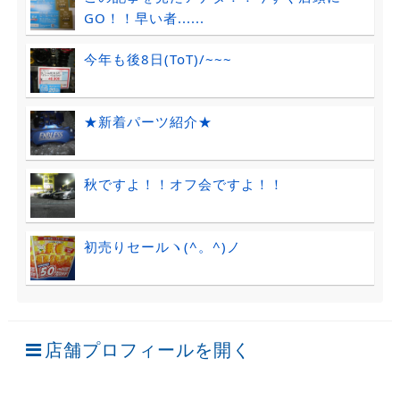
GO！！早い者......
今年も後8日(ToT)/~~~
★新着パーツ紹介★
秋ですよ！！オフ会ですよ！！
初売りセールヽ(^。^)ノ
店舗プロフィールを開く