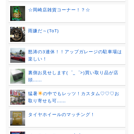
☆岡崎店雑貨コーナー！？☆
雨嫌だ～(ToT)
怒涛の3連休！！アップガレージの駐車場は
楽しい！
裏側お見せします(゜_゜>)買い取り品が店
頭......
猛暑
の中でもレッツ！カスタム♡♡♡お
取り寄せも可......
タイヤホイールのマッチング！