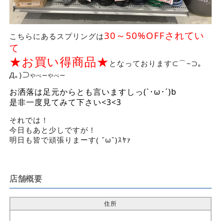
30～50%OFFされてい
こちらにあるスプリングは
て
★お買い得商品★
となっております⊂⌒~⊃｡
Д｡)⊃
やべーやべー
お洒落は足元からとも言いますしっ(`･ω･´)b
是非一度見てみて下さい<3<3
それでは！
今日もあと少しですが！
明日も皆で頑張りまーす( ˘ω˘)ｽﾔｧ
店舗概要
住所