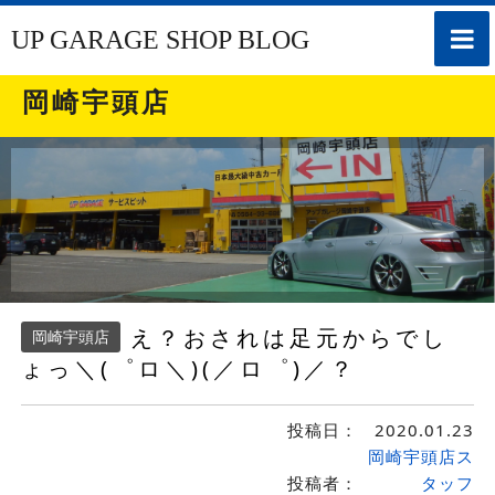
toggle
UP GARAGE SHOP BLOG
naviga
岡崎宇頭店
え？おされは足元からでし
岡崎宇頭店
ょっ＼(゜ロ＼)(／ロ゜)／？
投稿日：
2020.01.23
岡崎宇頭店ス
投稿者：
タッフ