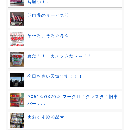
ち勝つ！←
♡自慢のサービス♡
そ〜ろ、そろ☆冬☆
夏だ！！！カスタムだ～～！！
今日も良い天気です！！！
GX61☆GX70☆ マークⅡ！クレスタ！旧車
パー......
★おすすめ商品★