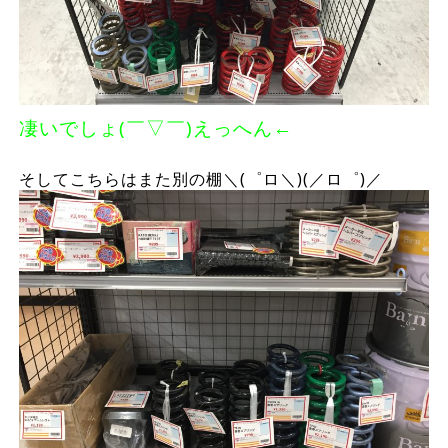
凄いでしょ(￣▽￣)えっへん←
そしてこちらはまた別の棚＼(゜ロ＼)(／ロ゜)／