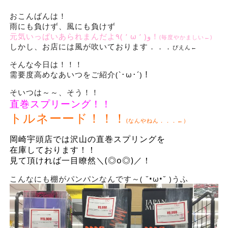
おこんばんは！
雨にも負けず、風にも負けず
元気いっぱいあられまんだよ٩( ‘ ω ‘ )و！
(毎度やかましい←)
しかし、お店には風が吹いております．．．
ぴえん←
そんな今日は！！！
需要度高めなあいつをご紹介(`･ω･´)！
そいつは～～、そう！！
直巻スプリーング！！
トルネーード！！！
(なんやねん．．．←）
岡崎宇頭店では沢山の直巻スプリングを
在庫しております！！
見て頂ければ一目瞭然＼(◎o◎)／！
こんなにも棚がパンパンなんです～( ˘•ω•˘ )うふ