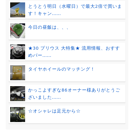
とうとう明日（水曜日）で最大2倍で買いま
す！キャン......
今日の昼飯は、、、
★30 プリウス 大特集★ 流用情報、おすす
めパー......
タイヤホイールのマッチング！
かっこよすぎな86オーナー様ありがとうご
ざいました......
☆オシャレは足元から☆