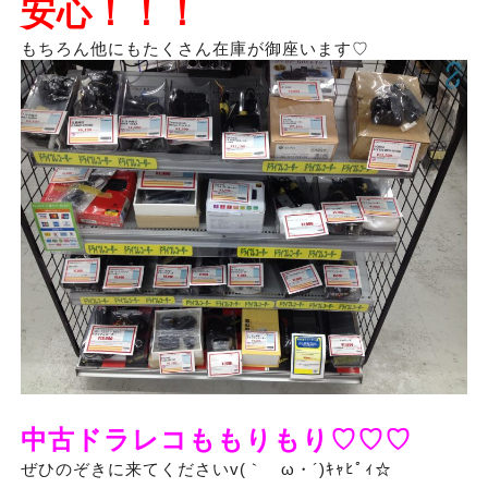
安心！！！
もちろん他にもたくさん在庫が御座います♡
中古ドラレコももりもり♡♡
♡
ぜひのぞきに来てくださいv(｀ゝω・´)ｷｬﾋﾟｨ☆