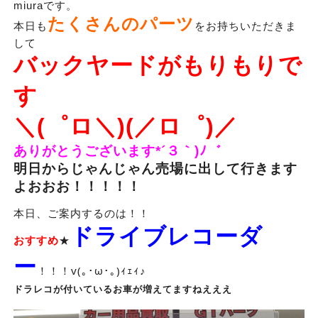
miuraです。
たくさんのパーツ
本日も
をお持ちいただきま
して
バックヤードがもりもりで
す
＼(゜ロ＼)(／ロ゜)／
ありがとうございます*´３｀)ﾉ゛
明日からじゃんじゃん売場に出して行きます
よおおお！！！！！
本日、ご案内するのは！！
ドライブレコーダ
おすすめ
★
ー
！！！v(｡･ω･｡)ｨｪｨ♪
ドラレコが付いているお車が増えてますねえええ