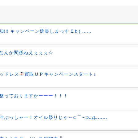
!!! キャンペーン延長しまっす Σｂ( ......
なんか関係ねえぇぇぇ☆
ッドレス
買取ＵＰキャンペーンスタート♪
整っておりますかーーー！！！
汁ぶっしゃー！オイル祭りじゃ～⊂⌒~⊃｡Д｡......