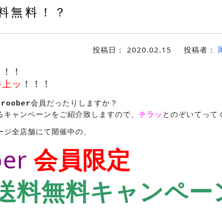
料無料！？
投稿日：
2020.02.15
投稿者：
！！！
参上ッ
！！！
会員だったりしますか？
Croober
るキャンペーンをご紹介致しますので、
チラッ
とのぞいてって
ージ全店舗にて開催中の、
ber
会員限定
送料無料キャンペー