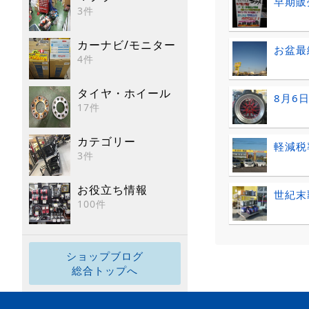
早期販
3件
カーナビ/モニター
お盆最
4件
タイヤ・ホイール
8月6
17件
カテゴリー
軽減税
3件
お役立ち情報
世紀末
100件
ショップブログ
総合トップへ