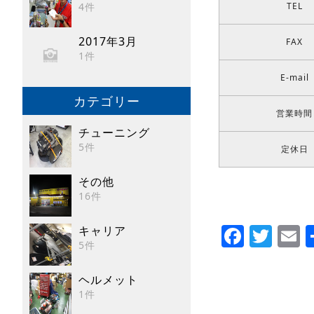
TEL
4件
2017年3月
FAX
1件
E-mail
カテゴリー
営業時間
チューニング
5件
定休日
その他
16件
Faceb
Twi
E
キャリア
5件
ヘルメット
1件