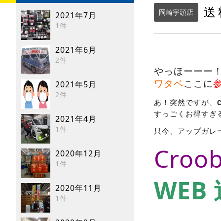
送
岡崎宇頭店
2021年7月
1件
2021年6月
2件
やっほーーー
ワタベ
ここに
2021年5月
2件
あ！突然ですが、
すっごくお得すぎ
2021年4月
1件
只今、アップガレ
Croo
2020年12月
1件
WEB
2020年11月
1件