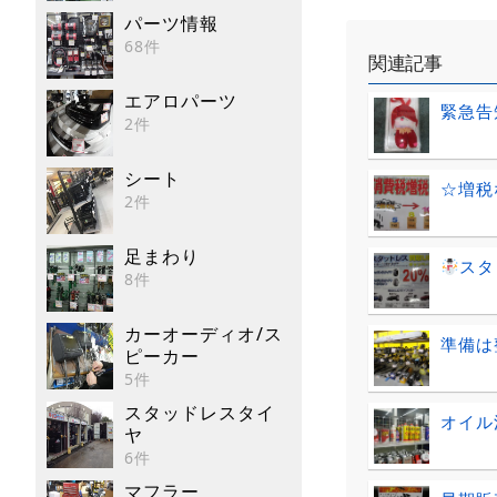
パーツ情報
68件
関連記事
エアロパーツ
緊急告知
2件
シート
☆増税
2件
足まわり
スタ
8件
カーオーディオ/ス
準備は
ピーカー
5件
スタッドレスタイ
オイル
ヤ
6件
マフラー