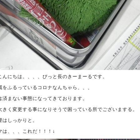
こんにちは。、、、ぴっと長のきーまーるです。
威をふるっているコロナなんちゃら、、、
は済まない事態になってきております。
大きく変更する事になりそうで困っている所でございまする。
理はしっかりと。
マは、、、これだ！！！↓