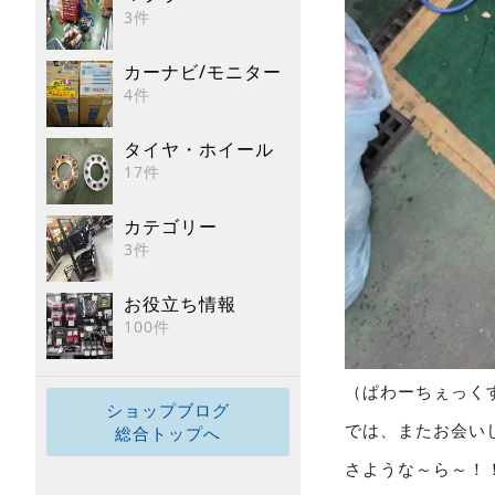
3件
カーナビ/モニター
4件
タイヤ・ホイール
17件
カテゴリー
3件
お役立ち情報
100件
（ぱわーちぇっく
ショップブログ
では、またお会い
総合トップへ
さような～ら～