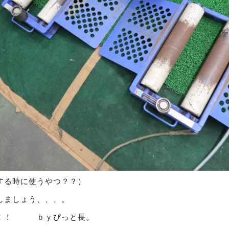
する時に使うやつ？？）
しましょう、、、。
！！！ ｂｙぴっと長。