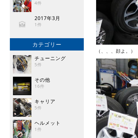
4件
2017年3月
1件
カテゴリー
（、、、顔よ。）
チューニング
5件
その他
16件
キャリア
5件
ヘルメット
1件