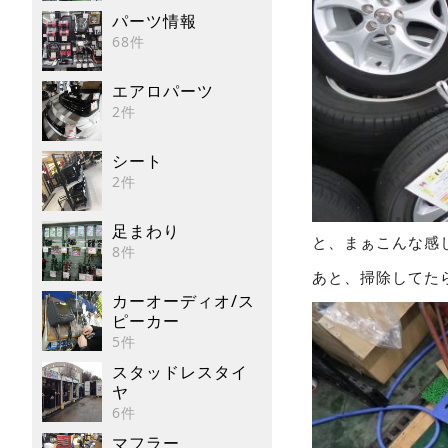
パーツ情報
68件
エアロパーツ
2件
シート
2件
足まわり
と、まぁこんな感
8件
あと、掃除してた
カーオーディオ/ス
ピーカー
5件
スタッドレスタイ
ヤ
6件
マフラー