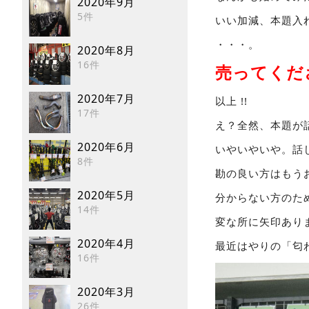
2020年9月
5件
いい加減、本題入
・・・。
2020年8月
16件
売ってくだ
2020年7月
以上 !!
17件
え？全然、本題が
2020年6月
いやいやいや。話し
8件
勘の良い方はもう
2020年5月
分からない方のた
14件
変な所に矢印あり
2020年4月
最近はやりの「匂わ
16件
2020年3月
26件