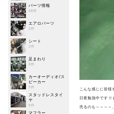
パーツ情報
68件
エアロパーツ
2件
シート
2件
足まわり
8件
カーオーディオ/ス
ピーカー
5件
こんな感じに皆様
スタッドレスタイ
日夜勉強中です !! 
ヤ
6件
売るのも～～～～
マフラー