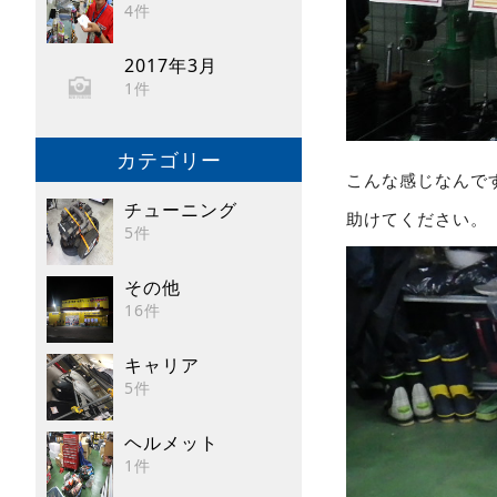
4件
2017年3月
1件
カテゴリー
こんな感じなんで
チューニング
助けてください。
5件
その他
16件
キャリア
5件
ヘルメット
1件