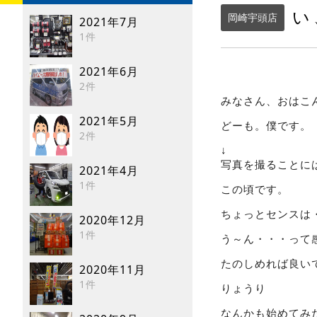
い
岡崎宇頭店
2021年7月
1件
2021年6月
2件
みなさん、おはこ
2021年5月
どーも。僕です。
2件
↓
写真を撮ることに
2021年4月
1件
この頃です。
ちょっとセンスは
2020年12月
1件
う～ん・・・って
たのしめれば良いで
2020年11月
1件
りょうり
なんかも始めてみ