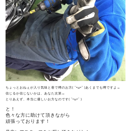
ちょっとおねぇが入り気味と巷で噂のお方( ˘•ω•˘ )あくまでも噂ですよ←
信じるか信じないかは、あなた次第←
とりあえず、本当に優しいお方なのです( ˘•ω•˘ )
と！
色々な方に助けて頂きながら
頑張っております！