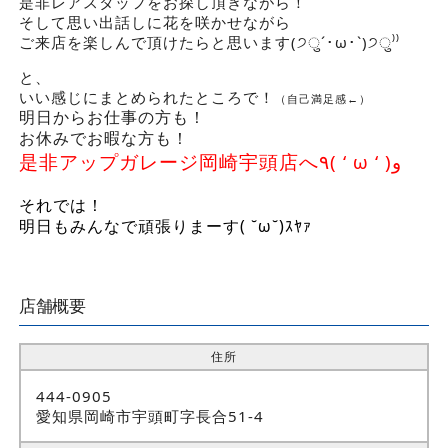
是非レアスタッフをお探し頂きながら！
そして思い出話しに花を咲かせながら
ご来店を楽しんで頂けたらと思います(੭ु´･ω･`)੭ु⁾⁾
と、
いい感じにまとめられたところで！
（自己満足感←）
明日からお仕事の方も！
お休みでお暇な方も！
是非アップガレージ岡崎宇頭店へ٩( ‘ ω ‘ )و
それでは！
明日もみんなで頑張りまーす( ˘ω˘)ｽﾔｧ
店舗概要
住所
444-0905
愛知県岡崎市宇頭町字長合51-4