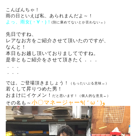
こんばんちゃ！
雨の日といえば私、あられまんだよ～！
よっ、雨女(・∀・)！
(別に褒めてないとか言わない←）
先日ですね、
レアなお方をご紹介させて頂いたのですが、
なんと！
本日もお越し頂いておりましてですね。
是非ともご紹介をさせて頂きたく．．．
．．．
．．．
では。ご登場頂きましょう！
（もったいぶる意味←）
若くして昇りつめた男！
おまけにイケメン！
だと思います！（個人的な意見←）
小〇マネージャー٩( ‘ ω ‘ )و
その名も～