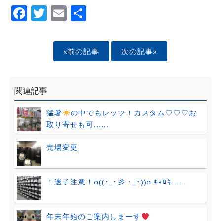
Facebook
Twitter
Email
Share
«前の記事
次の記事»
関連記事
猛暑
の中でもレッツ！カスタム♡♡♡お
取り寄せも可......
売場変更
！迷子注意！o((･_･彡 ･_･))o ｷｮﾛｷ......
年末年始のご案内しまーす