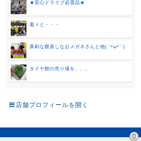
★安心ドライブ必需品★
着々と・・・
真剣な眼差しなおメガネさんと他( ˘•ω•˘ )
タイヤ館の売り場を、、、
店舗プロフィールを開く