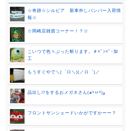
☆奇跡☆シルビア 新車外しバンパー入荷情
報☆
☆岡崎店雑貨コーナー！？☆
こいつで色々ぶった斬ります。＃ﾊﾞﾝﾊﾟｰ加
工
もうすぐやで＼(゜ロ＼)(／ロ゜)／
品出し!?をするおメガネさん(๑•̀ㅂ•́)و
フロントサンシェードいかがですかーー？