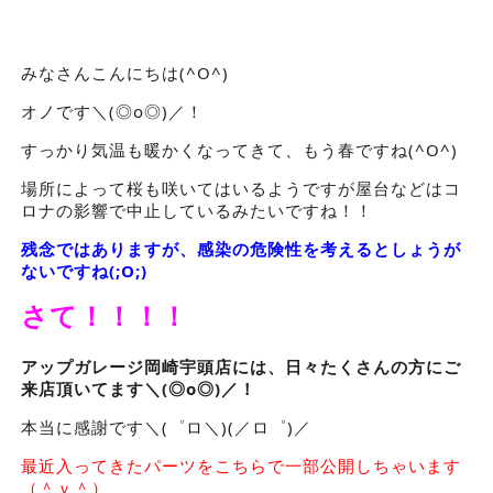
みなさんこんにちは(^O^)
オノです＼(◎o◎)／！
すっかり気温も暖かくなってきて、もう春ですね(^O^)
場所によって桜も咲いてはいるようですが屋台などはコ
ロナの影響で中止しているみたいですね！！
残念ではありますが、感染の危険性を考えるとしょうが
ないですね(;O;)
さて！！！！
アップガレージ岡崎宇頭店には、日々たくさんの方にご
来店頂いてます＼(◎o◎)／！
本当に感謝です＼(゜ロ＼)(／ロ゜)／
最近入ってきたパーツをこちらで一部公開しちゃいます
（＾ｖ＾）