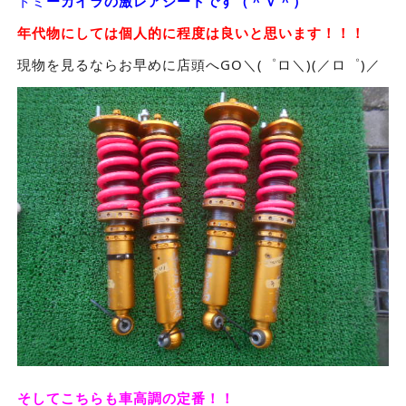
トミ
ーカイラの激レアシートです（＾ｖ＾）
年代物にしては個人的に程度は良いと思います！！！
現物を見るならお早めに店頭へGO＼(゜ロ＼)(／ロ゜)／
そしてこちらも車高調の定番！！