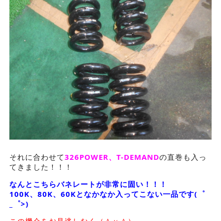
それに合わせて
326POWER、T-DEMAND
の直巻も入っ
てきました！！！
なんとこちらバネレートが非常に固い！！！
100K、80K、60Kとなかなか入ってこない一品です(゜
_゜>)
この機会をお見逃しなく（＾ｖ＾）