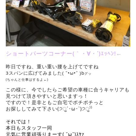
ショートパーツコーナー(｀・∀・´)
ｴｯﾍﾝ!←
昨日ですね、重い重い腰を上げてですね
3スパンに広げてみました( ˘•ω•˘ )b
グッ
(ちゃんと仕事はするよ←)
この様に、今でしたらご希望の車種に合うキャリアも
見つけて頂きやすいと思いますっ！
ですので！是非ともご自宅でポチポチっと
お探ししてみて下さい(੭ु´･ω･`)੭ु⁾⁾
それでは！
本日もスタッフ一同
元気に営業頑張りまーす( ˘ω˘)ｽﾔｧ