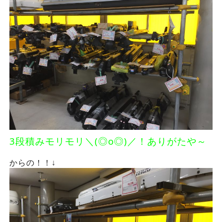
3段積みモリモリ＼(◎o◎)／！
ありがたや～
からの！！↓