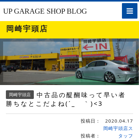
toggle
UP GARAGE SHOP BLOG
naviga
岡崎宇頭店
中古品の醍醐味って早い者
岡崎宇頭店
勝ちなとこだよね(´_ゝ｀)<3
投稿日：
2020.04.17
岡崎宇頭店ス
投稿者：
タッフ