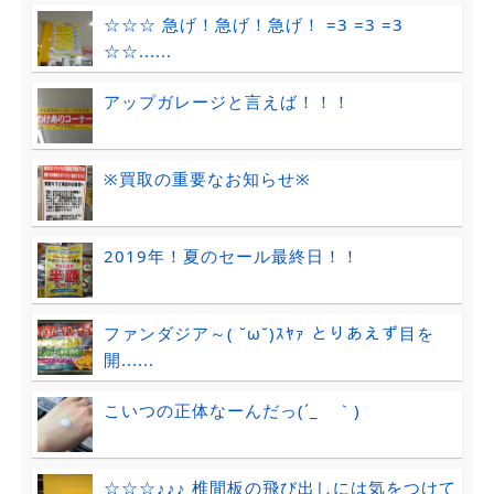
☆☆☆ 急げ！急げ！急げ！ =3 =3 =3
☆☆......
アップガレージと言えば！！！
※買取の重要なお知らせ※
2019年！夏のセール最終日！！
ファンダジア～( ˘ω˘)ｽﾔｧ とりあえず目を
開......
こいつの正体なーんだっ(´_ゝ｀)
☆☆☆♪♪♪ 椎間板の飛び出しには気をつけて