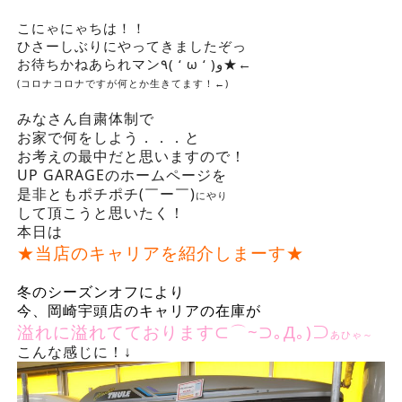
こにゃにゃちは！！
ひさーしぶりにやってきましたぞっ
お待ちかねあられマン٩( ‘ ω ‘ )و★←
(コロナコロナですが何とか生きてます！←)
みなさん自粛体制で
お家で何をしよう．．．と
お考えの最中だと思いますので！
UP GARAGEのホームページを
是非ともポチポチ(￣ー￣)
にやり
して頂こうと思いたく！
本日は
★当店のキャリアを紹介しまーす★
冬のシーズンオフにより
今、岡崎宇頭店のキャリアの在庫が
溢れに溢れてております⊂⌒~⊃｡Д｡)⊃
あひゃ～
こんな感じに！↓