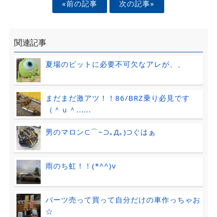
«前の記事
次の記事»
関連記事
夏場のピットに必要不可欠なアレが、、
まだまだ激アツ！！86/BRZ乗り必見です
（＾ｕ＾......
男のマロン⊂⌒~⊃｡Д｡)⊃ぐはぁ
雨のち虹！！(*^^)v
パーツ売って買って自分だけの車作っちゃお
☆