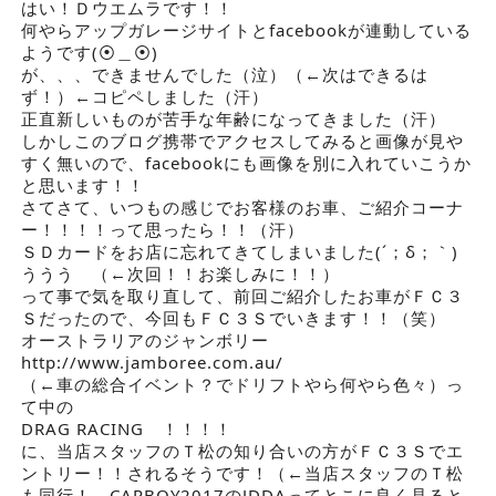
はい！Ｄウエムラです！！
何やらアップガレージサイトとfacebookが連動している
ようです(⦿＿⦿)
が、、、できませんでした（泣）（←次はできるは
ず！）←コピペしました（汗）
正直新しいものが苦手な年齢になってきました（汗）
しかしこのブログ携帯でアクセスしてみると画像が見や
すく無いので、facebookにも画像を別に入れていこうか
と思います！！
さてさて、いつもの感じでお客様のお車、ご紹介コーナ
ー！！！！って思ったら！！（汗）
ＳＤカードをお店に忘れてきてしまいました(´；δ；｀)
ううう （←次回！！お楽しみに！！）
って事で気を取り直して、前回ご紹介したお車がＦＣ３
Ｓだったので、今回もＦＣ３Ｓでいきます！！（笑）
オーストラリアのジャンボリー
http://www.jamboree.com.au/
（←車の総合イベント？でドリフトやら何やら色々）っ
て中の
DRAG RACING ！！！！
に、当店スタッフのＴ松の知り合いの方がＦＣ３Ｓでエ
ントリー！！されるそうです！（←当店スタッフのＴ松
も同行！←CARBOY2017のJDDAってとこに良く見ると