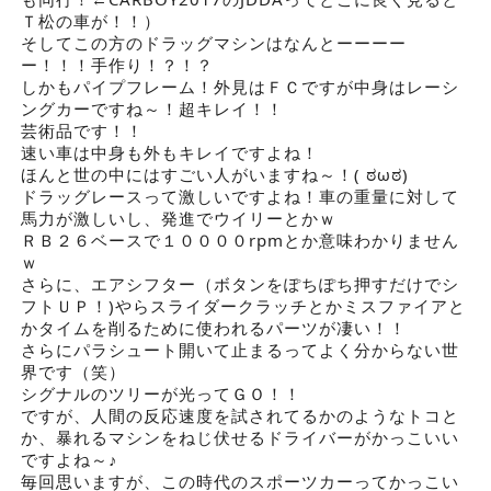
Ｔ松の車が！！）
そしてこの方のドラッグマシンはなんとーーーー
ー！！！手作り！？！？
しかもパイプフレーム！外見はＦＣですが中身はレーシ
ングカーですね～！超キレイ！！
芸術品です！！
速い車は中身も外もキレイですよね！
ほんと世の中にはすごい人がいますね～！( ಠωಠ)
ドラッグレースって激しいですよね！車の重量に対して
馬力が激しいし、発進でウイリーとかｗ
ＲＢ２６ベースで１００００rpmとか意味わかりません
ｗ
さらに、エアシフター（ボタンをぽちぽち押すだけでシ
フトＵＰ！)やらスライダークラッチとかミスファイアと
かタイムを削るために使われるパーツが凄い！！
さらにパラシュート開いて止まるってよく分からない世
界です（笑）
シグナルのツリーが光ってＧＯ！！
ですが、人間の反応速度を試されてるかのようなトコと
か、暴れるマシンをねじ伏せるドライバーがかっこいい
ですよね～♪
毎回思いますが、この時代のスポーツカーってかっこい