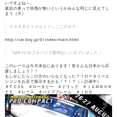
いですよね～。
最近の車って特徴が無いというかみんな同じに見えてし
まう（汗）
ＣＡＲＢＯＹ２０１７←ここのＨＰ
http://car.boy.jp/01index/main.html
『KJM FC3Sフルパイプ製作記』に出ていました！
このレースは今月末位にあります！皆さんも日本から応
援しましょう！！
もしかしたらこの方のいらなくなった？？ロータリーエ
ンジンをお店で展示するかも！？！？（←計画中）
＃ＦＣ3Ｓ
＃ロータリー
＃ドラッグ
＃ＪＡＭＢＯＲ
ＥＥ
＃レース
＃パイプフレーム
＃ＪＤＤ