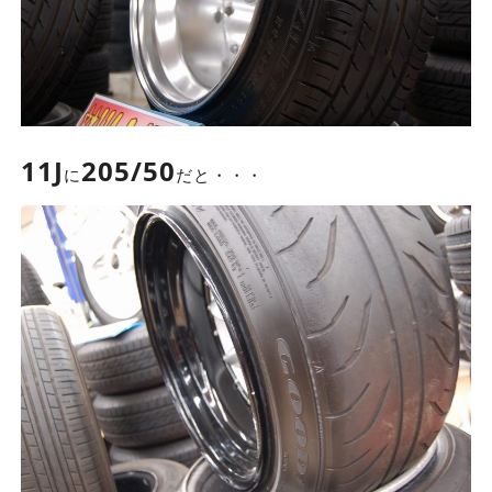
11J
205/50
に
だと・・・