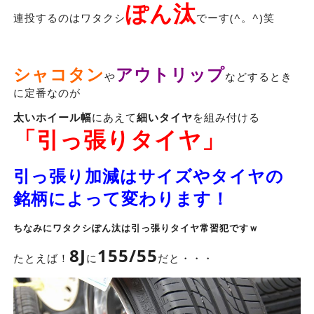
ぽん汰
連投するのはワタクシ
でーす(^。^)笑
シャコタン
アウトリップ
や
などするとき
に定番なのが
太いホイール幅
にあえて
細いタイヤ
を組み付ける
「引っ張りタイヤ」
引っ張り加減はサイズやタイヤの
銘柄によって変わります！
ちなみにワタクシぽん汰は引っ張りタイヤ常習犯ですｗ
8J
15
5/55
たとえば！
に
だと・・・