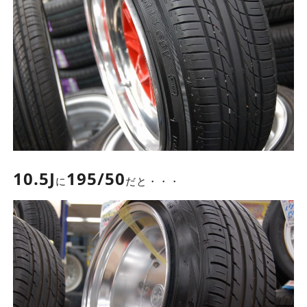
10.5J
195/50
に
だと・・・