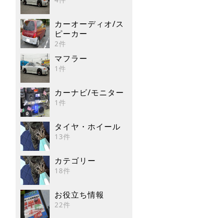
カーオーディオ/ス
ピーカー
2件
マフラー
1件
カーナビ/モニター
1件
タイヤ・ホイール
13件
カテゴリー
18件
お役立ち情報
22件