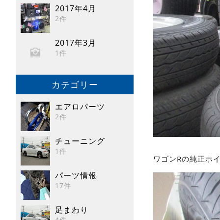
2017年4月
2件
2017年3月
1件
カテゴリー
エアロパーツ
2件
チューニング
1件
ワゴンRの純正ホ
パーツ情報
17件
足まわり
4件