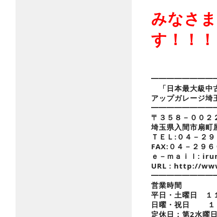
みなさま
す！！！
━━━━━━━━
「日本最大級中古
アップガレージ
━━━━━━━━
〒３５８－００２
埼玉県入間市扇町
ＴＥＬ:０４－２
FAX:０４－２９
ｅ－ｍａｉｌ: irum
URL : http://w
━━━━━━━━
営業時間
平日・土曜日 １
日曜・祝日 １
定休日：第2水曜