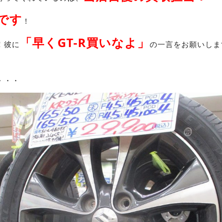
です
！
「早くGT-R買いなよ」
！彼に
の一言をお願いしま
・・・