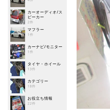
カーオーディオ/ス
ピーカー
2件
マフラー
1件
カーナビ/モニター
1件
タイヤ・ホイール
13件
カテゴリー
18件
お役立ち情報
22件