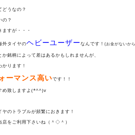
てどうなの？
いの？
きますが・・・
ヘビーユーザー
海外タイヤの
なんです！
(お金がないから
とか銘柄によって差はあるかもしれませんが、
わかります！
ォーマンス高い
です！！
め致しますよ(*^^)v
イヤのトラブルが頻繁におきます！
当店をご利用下さいね（＾◇＾）