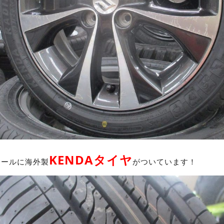
KENDAタイヤ
イールに海外製
がついています！