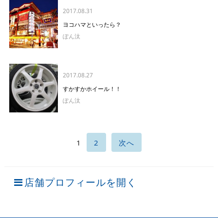
2017.08.31
ヨコハマといったら？
ぽん汰
2017.08.27
すかすかホイール！！
ぽん汰
1
2
次へ
店舗プロフィールを開く