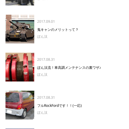
2017.09.01
鬼キャンのメリットって？
ぽん汰
2017.08.31
ぽん汰流！車高調メンテナンスの裏ワザ♪
ぽん汰
2017.08.31
フルRockFordです！！(一応)
ぽん汰