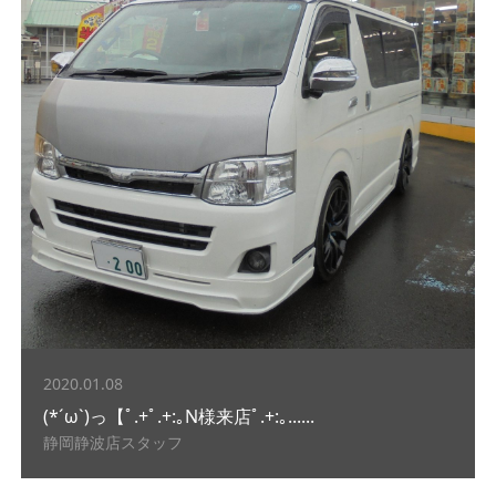
2020.01.08
(*´ω`)っ【ﾟ.+ﾟ.+:｡N様来店ﾟ.+:｡......
静岡静波店スタッフ