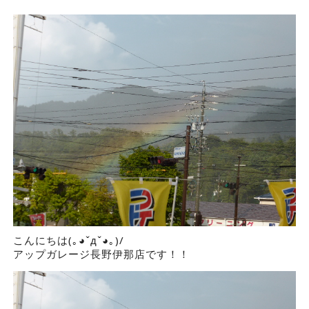
こんにちは(｡◕ˇдˇ​◕｡)/
アップガレージ長野伊那店です！！