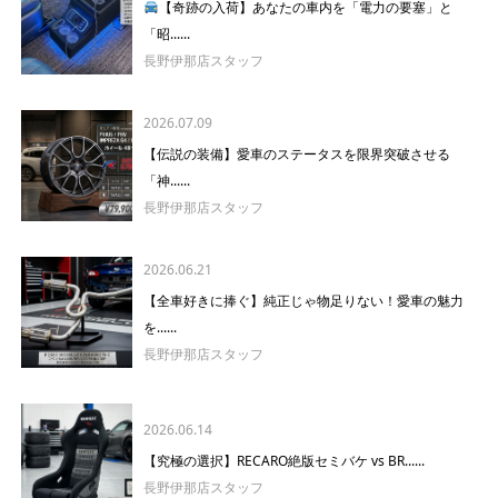
【奇跡の入荷】あなたの車内を「電力の要塞」と
「昭......
長野伊那店スタッフ
2026.07.09
【伝説の装備】愛車のステータスを限界突破させる
「神......
長野伊那店スタッフ
2026.06.21
【全車好きに捧ぐ】純正じゃ物足りない！愛車の魅力
を......
長野伊那店スタッフ
2026.06.14
【究極の選択】RECARO絶版セミバケ vs BR......
長野伊那店スタッフ