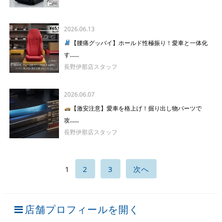
2026.06.13
【腰痛グッバイ】ホールド性極振り！愛車と一体化
す......
長野伊那店スタッフ
2026.06.07
【激安注意】愛車を格上げ！掘り出し物パーツで
攻......
長野伊那店スタッフ
1
2
3
次へ
店舗プロフィールを開く