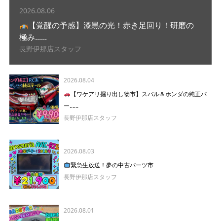
2026.08.06
【覚醒の予感】漆黒の光！赤き足回り！研磨の
極み......
長野伊那店スタッフ
2026.08.04
【ワケアリ掘り出し物市】スバル＆ホンダの純正パ
ー......
長野伊那店スタッフ
2026.08.03
緊急生放送！夢の中古パーツ市
長野伊那店スタッフ
2026.08.01