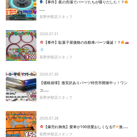
【事件】夜の売場でパーツたちが喋りだした！？
......
長野伊那店スタッフ
2026.07.31
【事件】駄菓子屋価格の自動車パーツ爆誕！？
長野伊那店スタッフ
2026.07.30
【価格崩壊】激安訳ありパーツ特売市開催中ッ！ワン
コ......
長野伊那店スタッフ
2026.07.28
【爆売れ御免】愛車が100倍愛おしくなる!?
激......
長野伊那店スタッフ