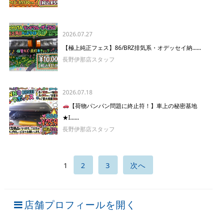
2026.07.27
【極上純正フェス】86/BRZ排気系・オデッセイ納......
長野伊那店スタッフ
2026.07.18
【荷物パンパン問題に終止符！】車上の秘密基地
★I......
長野伊那店スタッフ
1
2
3
次へ
店舗プロフィールを開く