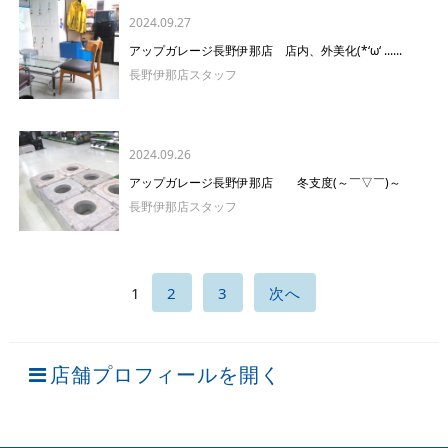
2024.09.27
アップガレージ長野伊那店 店内、外美化(*‘ω‘ ......
長野伊那店スタッフ
2024.09.26
アップガレージ長野伊那店 冬支度(～￣▽￣)～
長野伊那店スタッフ
1
2
3
次へ
店舗プロフィールを開く