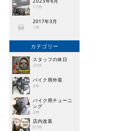
2023年6月
17件
2017年3月
1件
カテゴリー
スタッフの休日
29件
バイク用外装
3件
バイク用チューニ
ング
2件
店内改装
87件