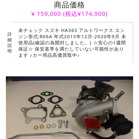
商品価格
¥
159,000
(税込¥174,900)
未チェック スズキ HA36S アルトワークス エン
詳
ジン形式:R06A 年式2015年12月-2020年9月 未
細
使用品(確認の為開封しました。) ☆安心の1週間
説
保証☆ 保安基準を満たしていない可能性があり
明
ます ♪カー用品高価買取中♪