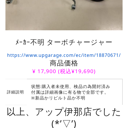
ﾒｰｶｰ不明 ターボチャージャー
https://www.upgarage.com/ec/item/18870671/
商品価格
¥
17,900
(税込¥19,690)
状態:購入者未使用、検品の為開封済み
詳細説明
付属は詳細画像に有る物で全部です。
※新品かリビルト品か不明
以上、アップ伊那店でした
(*’▽’)