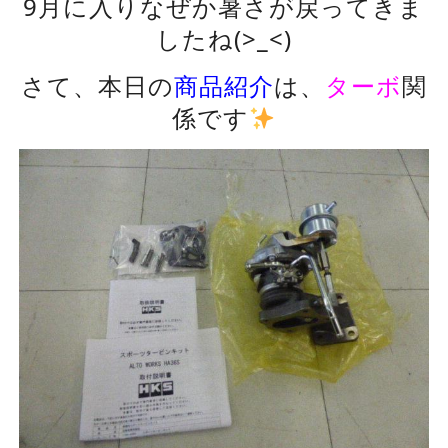
9月に入りなぜか暑さが戻ってきま
したね(>_<)
さて、本日の
商品紹介
は、
ターボ
関
係です